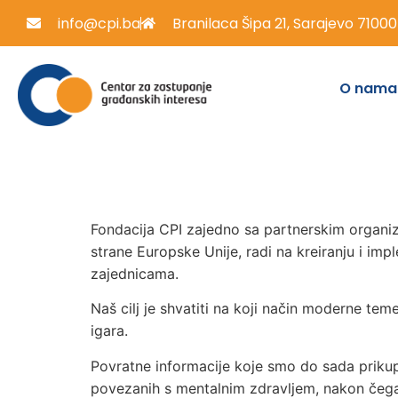
info@cpi.ba
Branilaca Šipa 21, Sarajevo 71000
O nama
Fondacija C
PI zajedno sa partnerskim organiz
strane Europske Unije, radi na kreiranju i imp
zajednicama.
Naš cilj je shvatiti na koji način moderne te
igara.
Povratne informacije koje smo do sada prikupi
povezanih s mentalnim zdravljem, nakon čega sl