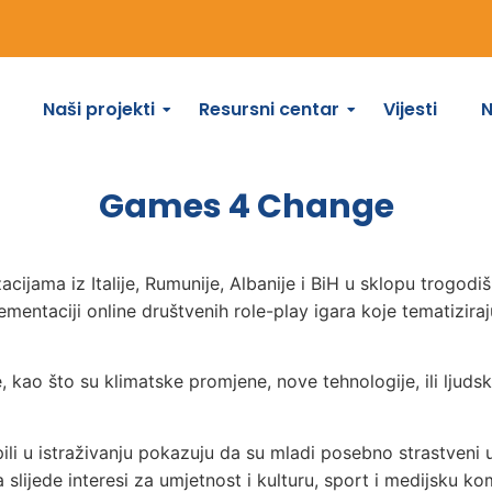
Naši projekti
Resursni centar
Vijesti
Games 4 Change
acijama iz Italije, Rumunije, Albanije i BiH u sklopu trogo
lementaciji online društvenih role-play igara koje tematizi
me, kao što su klimatske promjene, nove tehnologije, ili lju
li u istraživanju pokazuju da su mladi posebno strastveni u
ijede interesi za umjetnost i kulturu, sport i medijsku komu