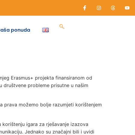
Naša ponuda
dišnjeg Erasmus+ projekta finansiranom od
raju društvene probleme prisutne u našim
dska prava možemo bolje razumjeti korištenjem
 korištenju igara za rješavanje izazova
nikaciju. Jednako su značajni bili i uvidi