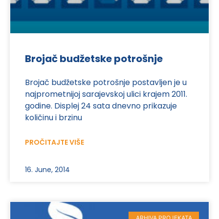
Brojač budžetske potrošnje
Brojač budžetske potrošnje postavljen je u
najprometnijoj sarajevskoj ulici krajem 2011.
godine. Displej 24 sata dnevno prikazuje
količinu i brzinu
PROČITAJTE VIŠE
16. June, 2014
ARHIVA PROJEKATA