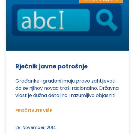
Rječnik javne potrošnje
Građanke i građani imaju pravo zahtijevati
da se njihov novac troši racionalno. Državna
vlast je dužna detaljno i razumljivo objasniti
PROČITAJTE VIŠE
28. November, 2014