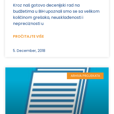
Kroz naš gotovo decenijski rad na
budžetima u BiH upoznali smo se sa velikom
količinom grešaka, neusklađenosti i
nepreciznosti u
PROČITAJTE VIŠE
5. December, 2018
ARHIVA PROJEKATA