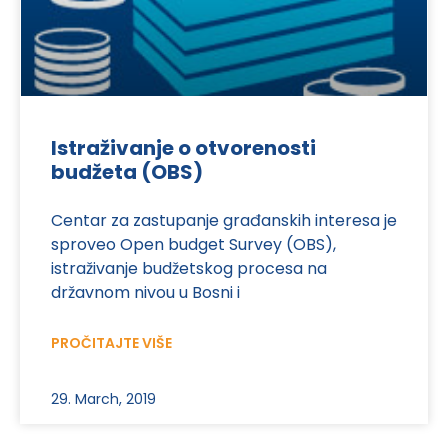
Istraživanje o otvorenosti
budžeta (OBS)
Centar za zastupanje građanskih interesa je
sproveo Open budget Survey (OBS),
istraživanje budžetskog procesa na
državnom nivou u Bosni i
PROČITAJTE VIŠE
29. March, 2019