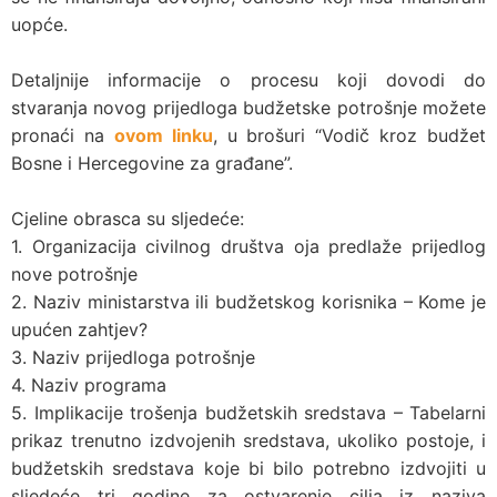
uopće.
Detaljnije informacije o procesu koji dovodi do
stvaranja novog prijedloga budžetske potrošnje možete
pronaći na
ovom linku
, u brošuri “Vodič kroz budžet
Bosne i Hercegovine za građane”.
Cjeline obrasca su sljedeće:
1. Organizacija civilnog društva oja predlaže prijedlog
nove potrošnje
2. Naziv ministarstva ili budžetskog korisnika – Kome je
upućen zahtjev?
3. Naziv prijedloga potrošnje
4. Naziv programa
5. Implikacije trošenja budžetskih sredstava – Tabelarni
prikaz trenutno izdvojenih sredstava, ukoliko postoje, i
budžetskih sredstava koje bi bilo potrebno izdvojiti u
sljedeće tri godine za ostvarenje cilja iz naziva