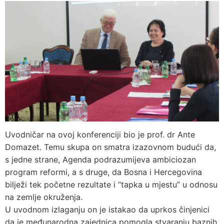
Uvodničar na ovoj konferenciji bio je prof. dr Ante
Domazet. Temu skupa on smatra izazovnom budući da,
s jedne strane, Agenda podrazumijeva ambiciozan
program reformi, a s druge, da Bosna i Hercegovina
bilježi tek početne rezultate i “tapka u mjestu” u odnosu
na zemlje okruženja.
U uvodnom izlaganju on je istakao da uprkos činjenici
da je međunarodna zajednica pomogla stvaranju baznih