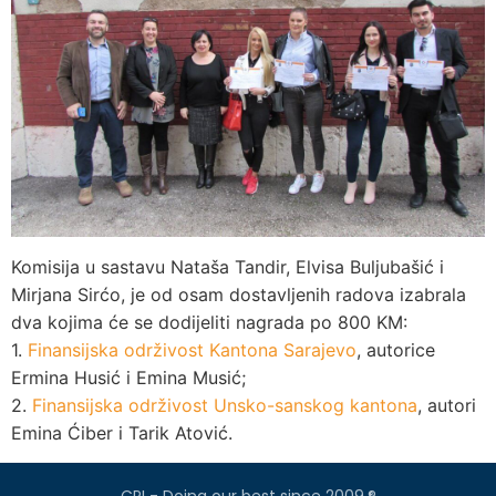
Komisija u sastavu Nataša Tandir, Elvisa Buljubašić i
Mirjana Sirćo, je od osam dostavljenih radova izabrala
dva kojima će se dodijeliti nagrada po 800 KM:
1.
Finansijska održivost Kantona Sarajevo
, autorice
Ermina Husić i Emina Musić;
2.
Finansijska održivost Unsko-sanskog kantona
, autori
Emina Ćiber i Tarik Atović.