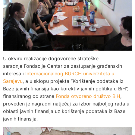
U okviru realizacije dogovorene strateške
saradnje Fondacije Centar za zastupanje građanskih
interesa i
Internacionalnog BURCH univerziteta u
Sarajevu
, a u sklopu projekta “Korištenje podataka iz
Baze javnih finansija kao korektiv javnih politika u BiH”,
finansiranog od strane
Fonda otvoreno društvo BiH
,
proveden je nagradni natječaj za izbor najboljeg rada u
oblasti javnih finansija uz korištenje podataka iz Baze
javnih finansija.