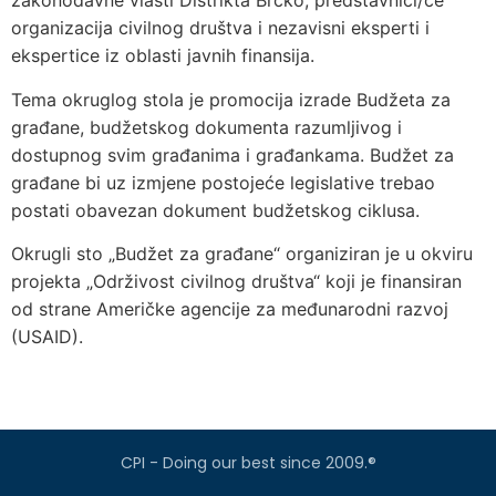
zakonodavne vlasti Distrikta Brčko, predstavnici/ce
organizacija civilnog društva i nezavisni eksperti i
ekspertice iz oblasti javnih finansija.
Tema okruglog stola je promocija izrade Budžeta za
građane, budžetskog dokumenta razumljivog i
dostupnog svim građanima i građankama. Budžet za
građane bi uz izmjene postojeće legislative trebao
postati obavezan dokument budžetskog ciklusa.
Okrugli sto „Budžet za građane“ organiziran je u okviru
projekta „Održivost civilnog društva“ koji je finansiran
od strane Američke agencije za međunarodni razvoj
(USAID).
CPI - Doing our best since 2009.®