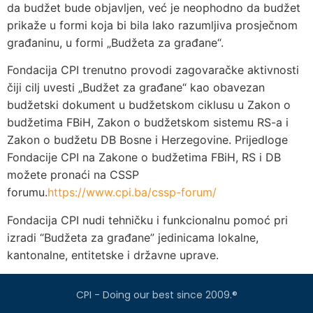
da budžet bude objavljen, već je neophodno da budžet
prikaže u formi koja bi bila lako razumljiva prosječnom
građaninu, u formi „Budžeta za građane“.
Fondacija CPI trenutno provodi zagovaračke aktivnosti
čiji cilj uvesti „Budžet za građane“ kao obavezan
budžetski dokument u budžetskom ciklusu u Zakon o
budžetima FBiH, Zakon o budžetskom sistemu RS-a i
Zakon o budžetu DB Bosne i Herzegovine. Prijedloge
Fondacije CPI na Zakone o budžetima FBiH, RS i DB
možete pronaći na CSSP
forumu.
https://www.cpi.ba/cssp-forum/
Fondacija CPI nudi tehničku i funkcionalnu pomoć pri
izradi “Budžeta za građane” jedinicama lokalne,
kantonalne, entitetske i državne uprave.
CPI - Doing our best since 2009.®