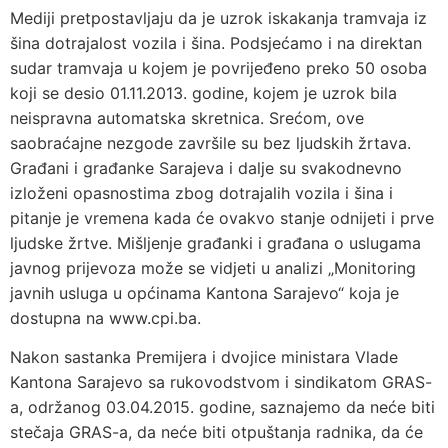
Mediji pretpostavljaju da je uzrok iskakanja tramvaja iz
šina dotrajalost vozila i šina. Podsjećamo i na direktan
sudar tramvaja u kojem je povrijeđeno preko 50 osoba
koji se desio 01.11.2013. godine, kojem je uzrok bila
neispravna automatska skretnica. Srećom, ove
saobraćajne nezgode završile su bez ljudskih žrtava.
Građani i građanke Sarajeva i dalje su svakodnevno
izloženi opasnostima zbog dotrajalih vozila i šina i
pitanje je vremena kada će ovakvo stanje odnijeti i prve
ljudske žrtve. Mišljenje građanki i građana o uslugama
javnog prijevoza može se vidjeti u analizi „Monitoring
javnih usluga u općinama Kantona Sarajevo“ koja je
dostupna na www.cpi.ba.
Nakon sastanka Premijera i dvojice ministara Vlade
Kantona Sarajevo sa rukovodstvom i sindikatom GRAS-
a, održanog 03.04.2015. godine, saznajemo da neće biti
stečaja GRAS-a, da neće biti otpuštanja radnika, da će