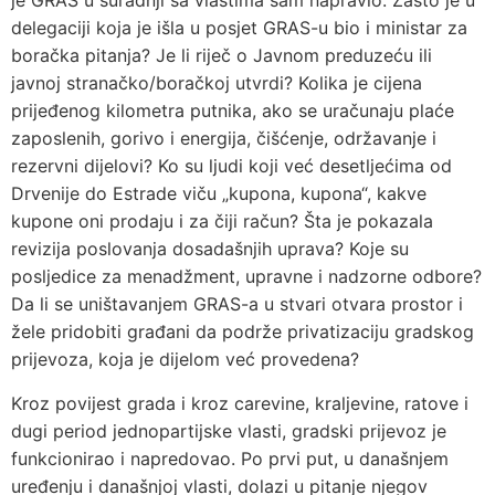
je GRAS u suradnji sa vlastima sam napravio. Zašto je u
delegaciji koja je išla u posjet GRAS-u bio i ministar za
boračka pitanja? Je li riječ o Javnom preduzeću ili
javnoj stranačko/boračkoj utvrdi? Kolika je cijena
prijeđenog kilometra putnika, ako se uračunaju plaće
zaposlenih, gorivo i energija, čišćenje, održavanje i
rezervni dijelovi? Ko su ljudi koji već desetljećima od
Drvenije do Estrade viču „kupona, kupona“, kakve
kupone oni prodaju i za čiji račun? Šta je pokazala
revizija poslovanja dosadašnjih uprava? Koje su
posljedice za menadžment, upravne i nadzorne odbore?
Da li se uništavanjem GRAS-a u stvari otvara prostor i
žele pridobiti građani da podrže privatizaciju gradskog
prijevoza, koja je dijelom već provedena?
Kroz povijest grada i kroz carevine, kraljevine, ratove i
dugi period jednopartijske vlasti, gradski prijevoz je
funkcionirao i napredovao. Po prvi put, u današnjem
uređenju i današnjoj vlasti, dolazi u pitanje njegov