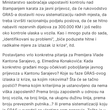
Ministarstvo saobraćaja uspostaviti kontrolu nad
štampanjem karata za javni prijevoz, da će rukovodstvo
GRAS-a dostaviti novu sistematizaciju radnih mjesta, da
treba izvršiti racionalniju podjelu poslova, da će se hitno
nabaviti rezervnih dijelova za 300.000 KM i još nešto
oko kontrole ulaska u vozila. Kao i mnogo puta do sada,
„identifikovani su problemi“, „biće poduzete hitne i
radikalne mjere za izlazak iz krize“, itd.
Postavljamo vrlo konkretna pitanja za Premijera Vlade
Kantona Sarajevo, g. Elmedina Konakovića: Kada
konkretno građani mogu očekivati poboljšanje javnog
prijevoza u Kantonu Sarajevo? Koje su faze GRAS-ovog
izlaska iz krize, sa kojim rokovima? Šta će se tačno
postići? Prema kojim kriterijima je ustanovljeno da nema
viška zaposlenih? Prema broju zaposlenih u odnosu na
broj vozila, na broj linija, na ukupnu dužinu linija, prema
broju prevezenih putnika…? Ili prema sistematizaciji koju