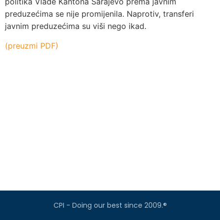
politika Vlade Kantona Sarajevo prema javnim
preduzećima se nije promijenila. Naprotiv, transferi
javnim preduzećima su viši nego ikad.
(preuzmi PDF)
CPI - Doing our best since 2009.®