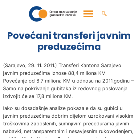
Povećani transferi javnim
preduzećima
(Sarajevo, 29. 11. 2011.) Transferi Kantona Sarajevo
javnim preduzećima iznose 88,4 miliona KM –
Povećanje od 8,7 miliona KM u odnosu na 2011.godinu –
Samo na pokrivanje gubitaka iz redovnog poslovanja
izdvojit će se 17,8 miliona KM.
Iako su dosadašnje analize pokazale da su gubici u
javnim preduzećima dobrim dijelom uzrokovani visokim
troškovima zaposlenih, sumnjivim precedurama javnih
nabavki, netransparentnim i nesavjesnim rukovođenjem,