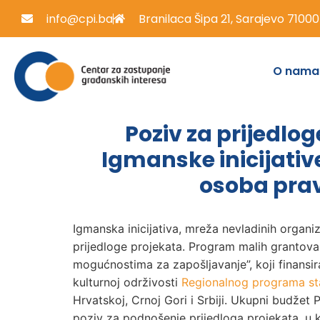
info@cpi.ba
Branilaca Šipa 21, Sarajevo 71000
O nama
Poziv za prijedlo
Igmanske inicijative
osoba pra
Igmanska inicijativa, mreža nevladinih organiz
prijedloge projekata. Program malih grantova 
mogućnostima za zapošljavanje”, koji finansi
kulturnoj održivosti
Regionalnog programa st
Hrvatskoj, Crnoj Gori i Srbiji. Ukupni budžet
poziv za podnošenje prijedloga projekata, u k