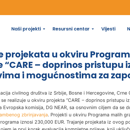
Naši projekti
Resursni centar
Vijesti
ge projekata u okviru Progr
 “CARE – doprinos pristupu iz
vima i mogućnostima za zapo
acija civilnog društva iz Srbije, Bosne i Hercegovine, Crne 
se realizuje u okviru projekta “CARE – doprinos pristupu izb
ra Evropska komisija, DG NEAR, sa osnovnim ciljem da se d
ambenog zbrinjavanja
. Projekti u okviru Programa malih gr
 Programa iznosi 230,000 EUR. Trajanje projekata iz ovog p
ojem je prvi korak evaluacija kompletne prijave, koji uključ