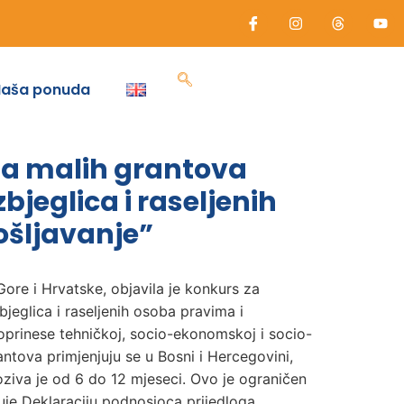
Naša ponuda
ama malih grantova
bjeglica i raseljenih
šljavanje”
Gore i Hrvatske, objavila je konkurs za
jeglica i raseljenih osoba pravima i
oprinese tehničkoj, socio-ekonomskoj i socio-
antova primjenjuju se u Bosni i Hercegovini,
oziva je od 6 do 12 mjeseci. Ovo je ograničen
uje Deklaraciju podnosioca prijedloga,