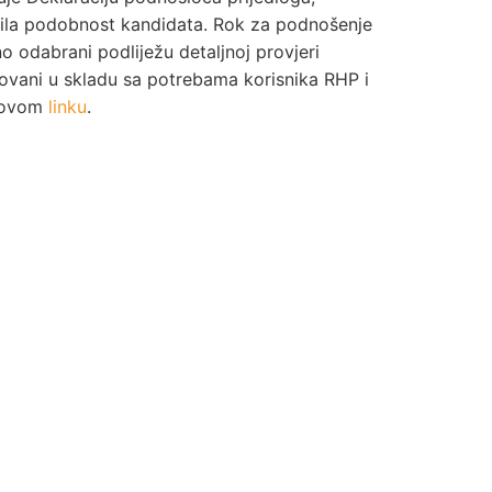
vrdila podobnost kandidata. Rok za podnošenje
o odabrani podliježu detaljnoj provjeri
fikovani u skladu sa potrebama korisnika RHP i
a ovom
linku
.