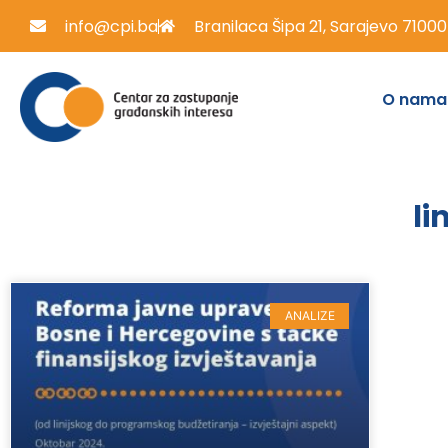
info@cpi.ba
Branilaca Šipa 21, Sarajevo 71000
O nama
li
ANALIZE