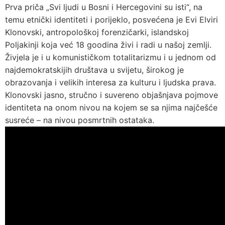
Prva priča „Svi ljudi u Bosni i Hercegovini su isti“, na
temu etnički identiteti i porijeklo, posvećena je Evi Elviri
Klonovski, antropološkoj forenzičarki, islandskoj
Poljakinji koja već 18 goodina živi i radi u našoj zemlji.
Živjela je i u komunističkom totalitarizmu i u jednom od
najdemokratskijih društava u svijetu, širokog je
obrazovanja i velikih interesa za kulturu i ljudska prava.
Klonovski jasno, stručno i suvereno objašnjava pojmove
identiteta na onom nivou na kojem se sa njima najčešće
susreće – na nivou posmrtnih ostataka.