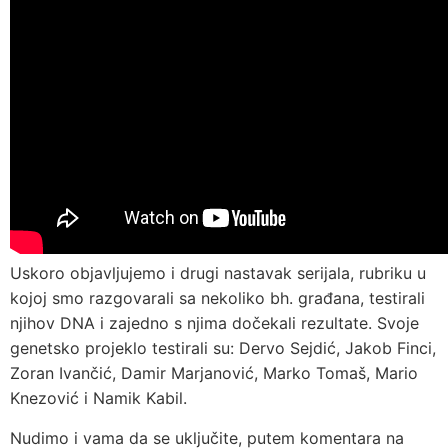
Uskoro objavljujemo i drugi nastavak serijala, rubriku u
kojoj smo razgovarali sa nekoliko bh. građana, testirali
njihov DNA i zajedno s njima dočekali rezultate. Svoje
genetsko projeklo testirali su: Dervo Sejdić, Jakob Finci,
Zoran Ivančić, Damir Marjanović, Marko Tomaš, Mario
Knezović i Namik Kabil.
Nudimo i vama da se uključite, putem komentara na