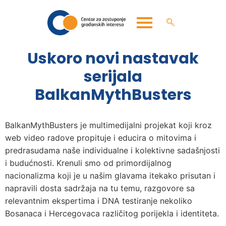
Uskoro novi nastavak
serijala
BalkanMythBusters
BalkanMythBusters je multimedijalni projekat koji kroz
web video radove propituje i educira o mitovima i
predrasudama naše individualne i kolektivne sadašnjosti
i budućnosti. Krenuli smo od primordijalnog
nacionalizma koji je u našim glavama itekako prisutan i
napravili dosta sadržaja na tu temu, razgovore sa
relevantnim ekspertima i DNA testiranje nekoliko
Bosanaca i Hercegovaca različitog porijekla i identiteta.