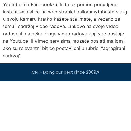
Youtube, na Facebook-u ili da uz pomoć ponudjene
instant snimalice na web stranici balkanmythbusters.org
u svoju kameru kratko kažete šta imate, a vezano za
temu i sadržaj video radova. Linkove na svoje video
radove ili na neke druge video radove koji vec postoje
na Youtube ili Vimeo servisima mozete poslati mailom i
ako su relevantni bit će postavljeni u rubrici “agregirani
sadržaj”.
CPI - Doing our best since 2009.®