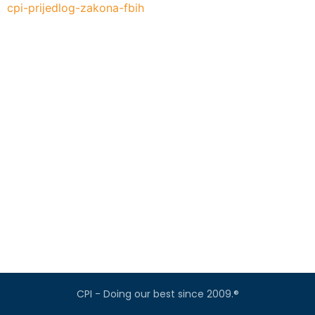
cpi-prijedlog-zakona-fbih
CPI - Doing our best since 2009.®