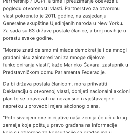
Partnership / OGP), a time i preuzimanje obaveza u
pogledu otvorenosti vlasti. Partnerstvo za otvorenu
vlast pokrenuto je 2011. godine, na zasjedanju
Generalne skupštine Ujedinjenih naroda u New Yorku.
Za sada su 63 države postale članice, a broj novih je u
porastu svake godine.
“Morate znati da smo mi mlada demokratija i da mnogi
građani nisu zainteresirani za mnoge dijelove
funkcioniranja vlasti”, kaže Marinko Čavara, zastupnik u
Predstavničkom domu Parlamenta Federacije.
Da bi država postala članicom, mora prihvatiti
Deklaraciju o otvorenoj vlasti, donijeti nacionalni akcioni
plan te se obavezati na nezavisno izvještavanje o
napretku u provedbi mjera akcionog plana.
“Potpisivanjem ove inicijative naša zemlja će ući u krug
zemalja koje poštuju pravo građana na informacije i
koje su otvorene za konsultacije sa građanima u