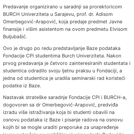
Predavanje organizirano u saradnji sa prorektoricom
BURCH Univerziteta u Sarajevu, prof. dr. Adisom
Omerbegović-Arapović, koja predaje predmet Javne
finansije i višim asistentom na ovom predmetu Elvisom
Buljubašić.
Ovo je drugo po redu predstavljanje Baze podataka
Fondacije CPI studentima Burch Univerziteta. Nakon
prvog predavanja je četvoro zainteresiranih studentata i
studentica odradilo svoju ljetnu praksu u Fondaciji, a
jedna od studentica je uradila seminarski rad koristeći
podatke iz Baze.
Nastavak strateške saradnje Fondacije CPI i BURCH-a,
dogovoren sa dr Omerbegović-Arapović, predviđa
izradu više istraživanja koja bi studenti obavili na
osnovu podataka iz Baze i pisanje radova na osnovu
kojih bi se mogle uraditi preporuke za unapređenje