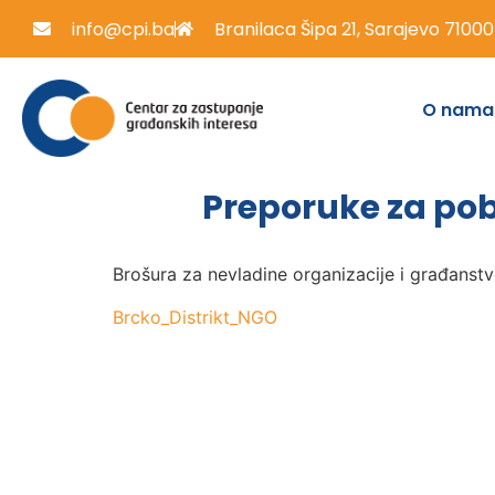
info@cpi.ba
Branilaca Šipa 21, Sarajevo 71000
O nama
Preporuke za pob
Brošura za nevladine organizacije i građanst
Brcko_Distrikt_NGO