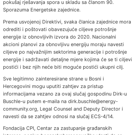
pokušaj rješavanja spora u skladu sa članom 90.
Sporazuma Energetske zajednice.
Prema usvojenoj Direktivi, svaka članica zajednice mora
odrediti i poštovati obavezujuće ciljeve potrošnje
energije iz obnovljivih izvora do 2020. Nacionalni
akcioni planovi za obnovljivu energiju moraju navesti
ciljeve po najvažnijim sektorima generacije i potrošnje
energije i sadržavati detaljne mjere kojima će se ti ciljevi
postići i bez njih neće biti moguće postići ukupni cilj.
Sve legitimno zainteresirane strane u Bosni i
Hercegovini mogu uputiti zahtjev za pristup
informacijama vezano za ovaj slučaj gospodinu Dirk-u
Buschle-u putem e-maila na dirk.buschle@energy-
community.org, Legal Counsel and Deputy Director i
navesti da se zahtjev odnosi na slučaj ECS-4/14.
Fondacija CPI, Centar za zastupanje građanskih