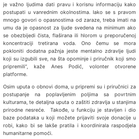
je važno ljudima dati pravu i korisnu informaciju kako
postupati u vanrednim okolnostima. Iako se s pravom
mnogo govori o opasnostima od zaraze, treba imati na
umu da je opasnost za ljude svedena na minimum ako
se obezbijedi čista, flaširana ili hlorom u preporučenoj
koncentraciji tretirana voda. Ono čemu se mora
pokloniti dodatna pažnja jeste mentalno zdravlje ljudi
koji su izgubili sve, na šta opominje i priručnik koji smo
pripremili“, kaže Anes Podić, volonter otvorene
platforme.
Osim uputa o obnovi doma, u pripremi su i priručnici za
postupanje na poplavljenim poljima sa povrtnim
kulturama, te detaljna uputa o zaštiti zdravlja u stanjima
prirodne nesreće. Takođe, u funkciju je stavljen i dio
baze podataka u koji možete prijaviti svoje donacije u
robi, kako bi se lakše pratila i koordinirala raspodjela
humanitarne pomoći.