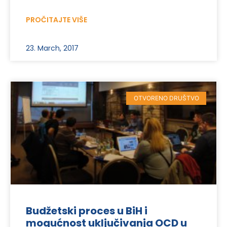
PROČITAJTE VIŠE
23. March, 2017
OTVORENO DRUŠTVO
Budžetski proces u BiH i
mogućnost uključivanja OCD u